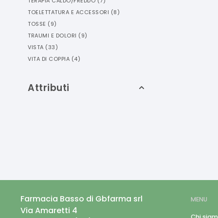
TERAPIA CALDO/FREDDO
(
7
)
TOELETTATURA E ACCESSORI
(
8
)
TOSSE
(
9
)
TRAUMI E DOLORI
(
9
)
VISTA
(
33
)
VITA DI COPPIA
(
4
)
Attributi
Farmacia Basso di Gbfarma srl
MENU
Via Amaretti 4
Chi sia