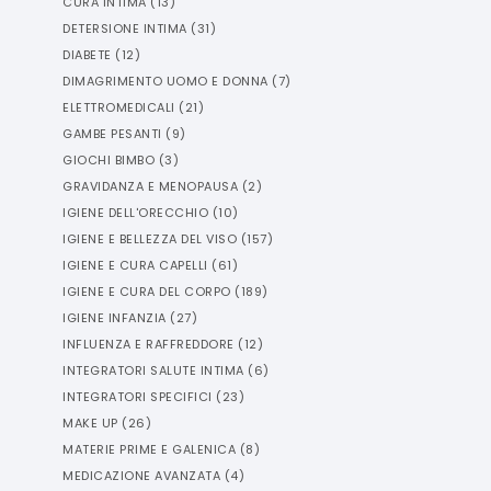
CURA INTIMA
(
13
)
DETERSIONE INTIMA
(
31
)
DIABETE
(
12
)
DIMAGRIMENTO UOMO E DONNA
(
7
)
ELETTROMEDICALI
(
21
)
GAMBE PESANTI
(
9
)
GIOCHI BIMBO
(
3
)
GRAVIDANZA E MENOPAUSA
(
2
)
IGIENE DELL'ORECCHIO
(
10
)
IGIENE E BELLEZZA DEL VISO
(
157
)
IGIENE E CURA CAPELLI
(
61
)
IGIENE E CURA DEL CORPO
(
189
)
IGIENE INFANZIA
(
27
)
INFLUENZA E RAFFREDDORE
(
12
)
INTEGRATORI SALUTE INTIMA
(
6
)
INTEGRATORI SPECIFICI
(
23
)
MAKE UP
(
26
)
MATERIE PRIME E GALENICA
(
8
)
MEDICAZIONE AVANZATA
(
4
)