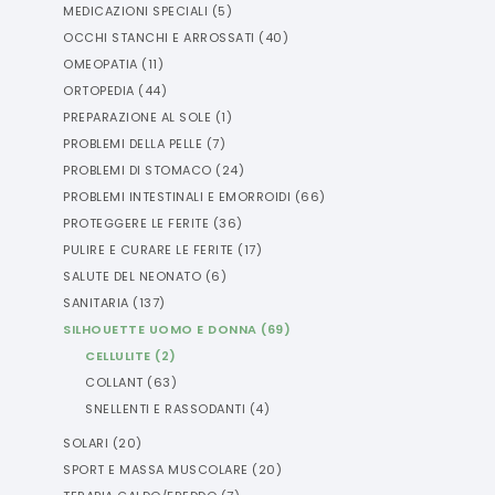
MEDICAZIONI SPECIALI
(
5
)
OCCHI STANCHI E ARROSSATI
(
40
)
OMEOPATIA
(
11
)
ORTOPEDIA
(
44
)
PREPARAZIONE AL SOLE
(
1
)
PROBLEMI DELLA PELLE
(
7
)
PROBLEMI DI STOMACO
(
24
)
PROBLEMI INTESTINALI E EMORROIDI
(
66
)
PROTEGGERE LE FERITE
(
36
)
PULIRE E CURARE LE FERITE
(
17
)
SALUTE DEL NEONATO
(
6
)
SANITARIA
(
137
)
SILHOUETTE UOMO E DONNA
(
69
)
CELLULITE
(
2
)
COLLANT
(
63
)
SNELLENTI E RASSODANTI
(
4
)
SOLARI
(
20
)
SPORT E MASSA MUSCOLARE
(
20
)