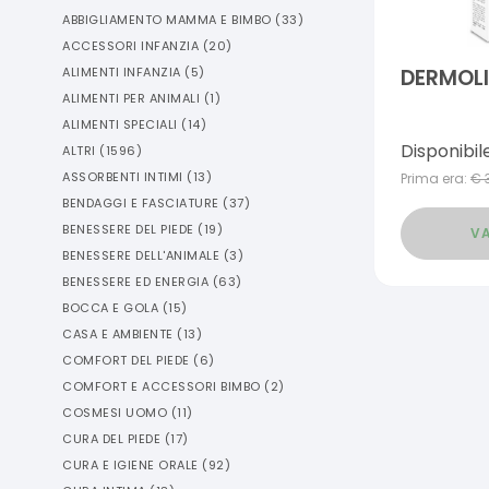
ABBIGLIAMENTO MAMMA E BIMBO
(
33
)
ACCESSORI INFANZIA
(
20
)
ALIMENTI INFANZIA
(
5
)
DERMOLI
ALIMENTI PER ANIMALI
(
1
)
ALIMENTI SPECIALI
(
14
)
Disponibil
ALTRI
(
1596
)
ASSORBENTI INTIMI
(
13
)
Prima era:
€
BENDAGGI E FASCIATURE
(
37
)
BENESSERE DEL PIEDE
(
19
)
VA
BENESSERE DELL'ANIMALE
(
3
)
BENESSERE ED ENERGIA
(
63
)
BOCCA E GOLA
(
15
)
CASA E AMBIENTE
(
13
)
COMFORT DEL PIEDE
(
6
)
COMFORT E ACCESSORI BIMBO
(
2
)
COSMESI UOMO
(
11
)
CURA DEL PIEDE
(
17
)
CURA E IGIENE ORALE
(
92
)