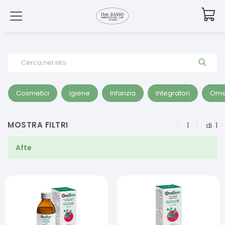
Cerca nel sito
Cosmetici
Igiene
Infanzia
Integratori
Ome
MOSTRA FILTRI
1
di
1
Afte