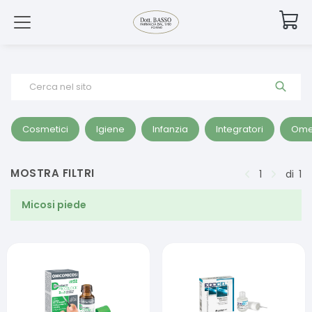
Cerca nel sito
Cosmetici
Igiene
Infanzia
Integratori
Ome
MOSTRA FILTRI
1
di
1
Micosi piede