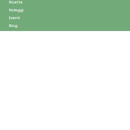
Ricette
Noleggi
Eventi
Blog
AZIENDA
Contatti
Accedi
Registrati
Privacy Policy
Condizioni d'uso
INFORMAZIONI
Condizioni di vendita
Modalità e costi di
spedizione
Pagamenti accettati