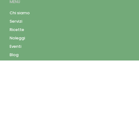
MENU
Chi siamo
Servizi
Ricette
Noleggi
Eventi
Blog
AZIENDA
Contatti
Accedi
Registrati
Privacy Policy
Condizioni d'uso
INFORMAZIONI
Condizioni di vendita