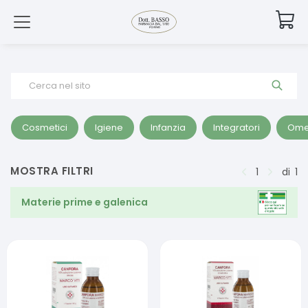
Cerca nel sito
Cosmetici
Igiene
Infanzia
Integratori
Ome
MOSTRA FILTRI
1
di
1
Materie prime e galenica