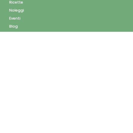
Ricette
Noleggi
Eventi
Blog
AZIENDA
Contatti
Accedi
Registrati
Privacy Policy
Condizioni d'uso
INFORMAZIONI
Condizioni di vendita
Modalità e costi di
spedizione
Pagamenti accettati