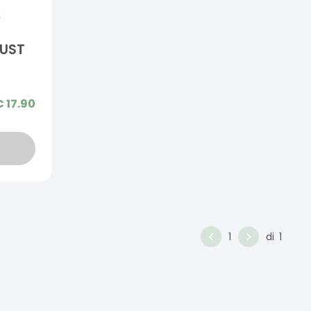
BUST
€
17.90
1
di
1