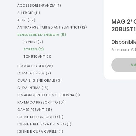
ACCESSORI INFANZIA
(
1
)
ALLERGIE
(
11
)
ALTRI
(
37
)
MAG 2*
ANTIPARASSITARI ED ANTIELMINTICI
(
12
)
20BUST1
BENESSERE ED ENERGIA
(
5
)
Disponibil
SONNO
(
2
)
STRESS
(
2
)
Prima era:
€
TONIFICANTI
(
1
)
VA
BOCCA E GOLA
(
28
)
CURA DEL PIEDE
(
7
)
CURA E IGIENE ORALE
(
3
)
CURA INTIMA
(
15
)
DIMAGRIMENTO UOMO E DONNA
(
1
)
FARMACO PRESCRITTO
(
6
)
GAMBE PESANTI
(
11
)
IGIENE DELL'ORECCHIO
(
1
)
IGIENE E BELLEZZA DEL VISO
(
1
)
IGIENE E CURA CAPELLI
(
1
)