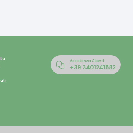
ita
Assistenza Clienti
+39
3401241582
i
ati