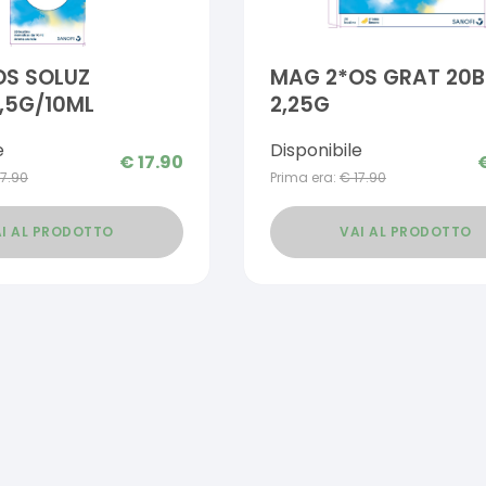
OS SOLUZ
MAG 2*OS GRAT 20
,5G/10ML
2,25G
e
Disponibile
€
17.90
17.90
Prima era:
€
17.90
I AL PRODOTTO
VAI AL PRODOTTO