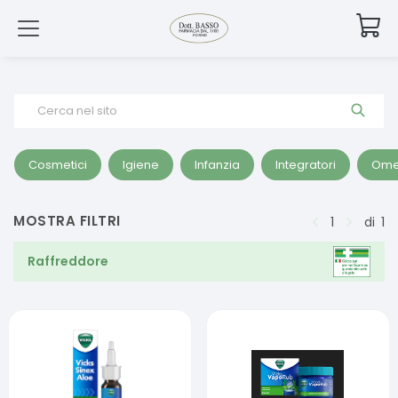
Cerca nel sito
Cosmetici
Igiene
Infanzia
Integratori
Ome
MOSTRA FILTRI
1
di
1
Raffreddore