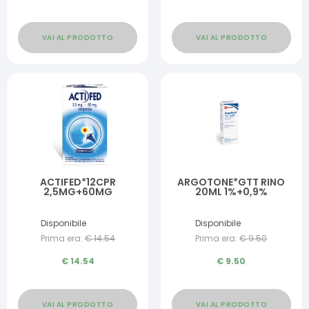
VAI AL PRODOTTO
VAI AL PRODOTTO
ACTIFED*12CPR
ARGOTONE*GTT RINO
2,5MG+60MG
20ML 1%+0,9%
Disponibile
Disponibile
Prima era:
€
14.54
Prima era:
€
9.50
€
14.54
€
9.50
VAI AL PRODOTTO
VAI AL PRODOTTO