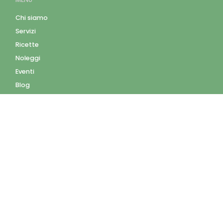
Chi siamo
Servizi
Ricette
Noleggi
Eventi
Blog
AZIENDA
Contatti
Accedi
Registrati
Privacy Policy
Condizioni d'uso
INFORMAZIONI
Condizioni di vendita
Modalità e costi di