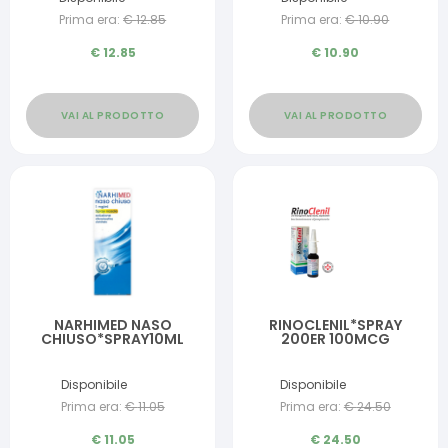
Prima era:
€
12.85
Prima era:
€
10.90
€
12.85
€
10.90
VAI AL PRODOTTO
VAI AL PRODOTTO
NARHIMED NASO
RINOCLENIL*SPRAY
CHIUSO*SPRAY10ML
200ER 100MCG
Disponibile
Disponibile
Prima era:
€
11.05
Prima era:
€
24.50
€
11.05
€
24.50