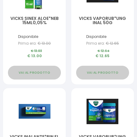
VICKS SINEX ALOE*NEB
VICKS VAPORUB*UNG
15ML0,05%
INAL 50G
Disponibile
Disponibile
Prima era:
€
13.00
Prima era:
€
12.65
€
13.03
€
12.64
€
13.00
€
12.65
VAI AL PRODOTTO
VAI AL PRODOTTO
VICKS INALANTE*RIN FL
VICKS VAPORUB*UNG